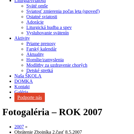
Liturgia/sviatosti
Sväté omše
Sviatosť zmierenia počas leta (spoveď)
Ostatné sviatosti
Adorácie
Liturgická hudba a spev
Vysluhovanie svätenín
Aktivity
Priame prenosy
Farský kalendár
Aktuality
Homílie/zamyslenia
Modlitby za uzdravenie chorých
Detské stretká
Naša ŠKOLA
DOMKA
Kontakt
Galéria
Podporte nás
Fotogaléria – ROK 2007
2007
»
Obrátenie Zbojníka 2.časť 8.5.2007