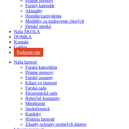
Priame prenosy
sub
Farský kalendár
menu
Aktuality
Homílie/zamyslenia
Modlitby za uzdravenie chorých
Detské stretká
Naša ŠKOLA
DOMKA
Kontakt
Galéria
Podporte nás
Naša farnosť
Farská kancelária
Priame prenosy
Farské oznamy
Kňazi vo farnosti
Farská rada
Ekonomická rada
Rehoľné komunity
Miništranti
Spoločenstvá
Kaplnky
História farnosti
Zásady ochrany osobných údajov