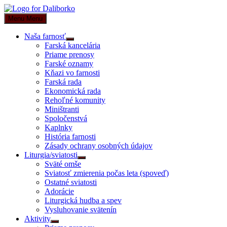
Skip
to
Menu
Menu
content
Naša farnosť
Show
Farská kancelária
sub
Priame prenosy
menu
Farské oznamy
Kňazi vo farnosti
Farská rada
Ekonomická rada
Rehoľné komunity
Miništranti
Spoločenstvá
Kaplnky
História farnosti
Zásady ochrany osobných údajov
Liturgia/sviatosti
Show
Sväté omše
sub
Sviatosť zmierenia počas leta (spoveď)
menu
Ostatné sviatosti
Adorácie
Liturgická hudba a spev
Vysluhovanie svätenín
Aktivity
Show